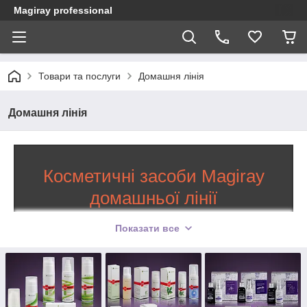
Magiray professional
Товари та послуги
Домашня лінія
Домашня лінія
Косметичні засоби Magiray
домашньої лінії
Скраби, маски, гоммажі, тоніки, шампуні,
Показати все
еліксири, бальзами, креми, пілінг-гелі і
багато іншого в каталозі
Високоякісна й ефективна косметика від ізраїльського