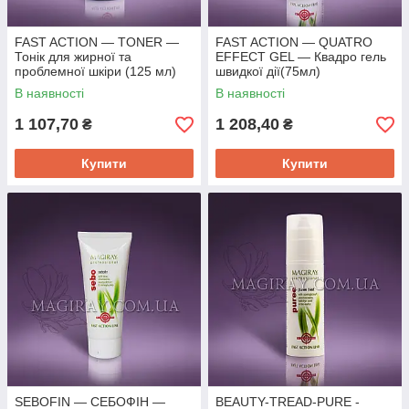
Spa Tropical
FAST ACTION — TONER —
FAST ACTION — QUATRO
Тонік для жирної та
EFFECT GEL — Квадро гель
Косметичні засоби з приємним фруктово-ягідним
проблемної шкіри (125 мл)
швидкої дії(75мл)
ароматом для СПА процедур. Можуть застосовуватися
В наявності
В наявності
для всіх типів шкіри.
1 107,70
1 208,40
₴
₴
Купити
Купити
Переваги представлених
косметичних засобів
Допомагають зняти запальні процеси
шкіри.
Підтримують ідеальний стан шкіри.
SEBOFIN — СЕБОФІН —
BEAUTY-TREAD-PURE -