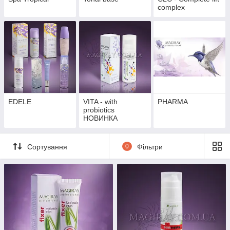
complex
Серія Fast Action Line розроблена спеціально
для проблемної шкіри. У складі засобів
екстракти лікувальних трав.
HisHers
Універсальні косметичні препарати для всіх членів сім'ї.
Засоби створені з урахуванням всіх потреб шкіри і
волосся.
EDELE
VITA - with
PHARMA
probiotics
НОВИНКА
Сортування
0
Фільтри
Косметичні засоби з приємним фруктово-