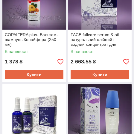
COPAIFERA plus- Бальзам-
FACE fullcare serum & oil —
шампунь Копайфера (250
натуральний олійний і
мл)
водний концентрат для
догляду за шкірою обличчя
В наявності
В наявності
(50/50 мл)
1 378
2 668,55
₴
₴
Купити
Купити