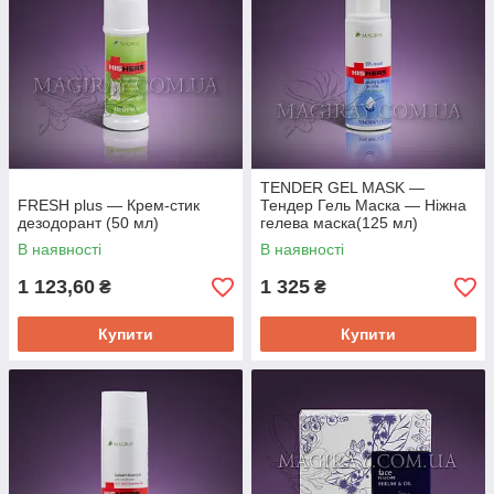
TENDER GEL MASK —
FRESH plus — Крем-стик
Тендер Гель Маска — Ніжна
дезодорант (50 мл)
гелева маска(125 мл)
В наявності
В наявності
1 123,60
1 325
₴
₴
Купити
Купити