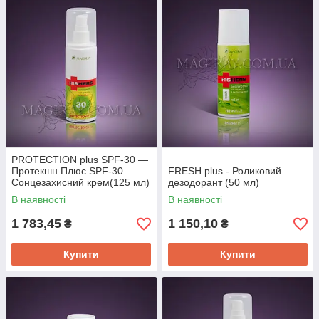
Молодість і здоров'я вашої шкіри і
волосся!
Вибирайте в нашому каталозі косметичні засоби від
ізраїльського бренду Magiray. Кращий догляд за вашою
шкірою і волоссям!
PROTECTION plus SPF-30 —
Протекшн Плюс SPF-30 —
FRESH plus - Роликовий
Сонцезахисний крем(125 мл)
дезодорант (50 мл)
В наявності
В наявності
1 783,45
1 150,10
₴
₴
Купити
Купити