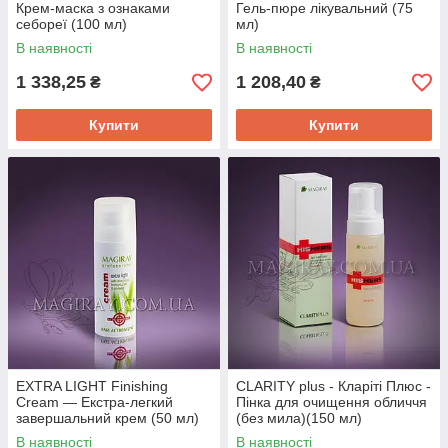
Крем-маска з ознаками
Гель-пюре лікувальний (75
себореї (100 мл)
мл)
При тривалому використанні шкіра стає
свіжою, гладкою, зволоженою, гладкою.
В наявності
В наявності
1 338,25
1 208,40
₴
₴
Знімають чутливість шкіри, виконують
Купити
Купити
захисну функцію.
Асортимент засобів
Magiray professional — ваш вдалий
вибір!
EXTRA LIGHT Finishing
CLARITY plus - Кларіті Плюс -
Cream — Екстра-легкий
Пінка для очищення обличчя
завершальний крем (50 мл)
(без мила)(150 мл)
Великий асортимент
В наявності
В наявності
В каталозі представлено більше 60