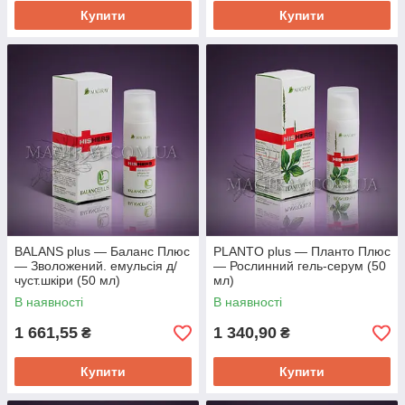
Купити
Купити
Схема замовлення
1
Замовлення на сайті або в телефонному
режимі.
2
Консультація з менеджером по
замовленню.
3
Оплата будь-яким зручним для вас
BALANS plus — Баланс Плюс
PLANTO plus — Планто Плюс
— Зволожений. емульсія д/
— Рослинний гель-серум (50
способом.
чуст.шкіри (50 мл)
мл)
4
В наявності
В наявності
Доставка «Новою Поштою» по всій Україні.
1 661,55
1 340,90
₴
₴
Купити
Купити