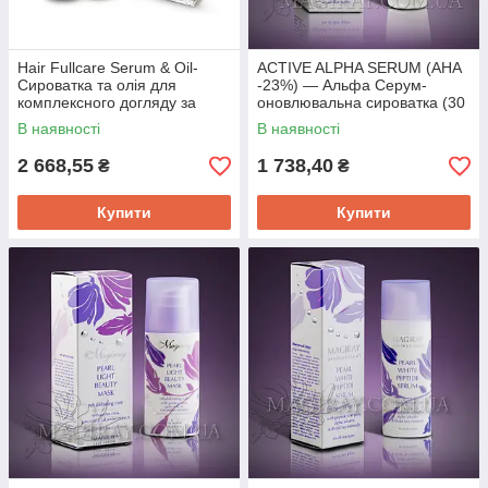
Hair Fullcare Serum & Oil-
ACTIVE ALPHA SERUM (АНА
Сироватка та олія для
-23%) — Альфа Серум-
комплексного догляду за
оновлювальна сироватка (30
волоссям(2*15мл)
мл)
В наявності
В наявності
2 668,55
1 738,40
₴
₴
Купити
Купити