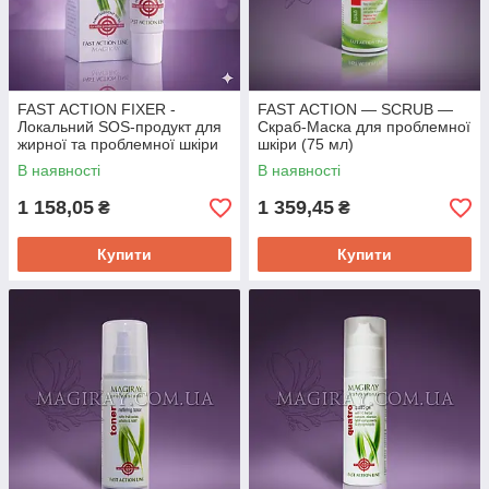
ягідним ароматом для СПА процедур.
Можуть застосовуватися для всіх типів
шкіри.
Fast Action Line
Серія Fast Action Line розроблена спеціально для
FAST ACTION FIXER -
FAST ACTION — SCRUB —
проблемної шкіри. У складі засобів екстракти
Локальний SOS-продукт для
Скраб-Маска для проблемної
лікувальних трав.
жирної та проблемної шкіри
шкіри (75 мл)
(15 мл)
В наявності
В наявності
1 158,05
1 359,45
₴
₴
Купити
Купити