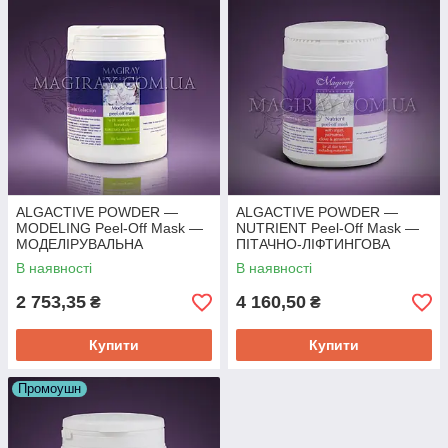
ALGACTIVE POWDER —
ALGACTIVE POWDER —
MODELING Peel-Off Mask —
NUTRIENT Peel-Off Mask —
МОДЕЛІРУВАЛЬНА
ПІТАЧНО-ЛІФТИНГОВА
Альгінатна маска (350г)
Альгінатна маска (350 г)
В наявності
В наявності
2 753,35
4 160,50
₴
₴
Купити
Купити
Промоушн