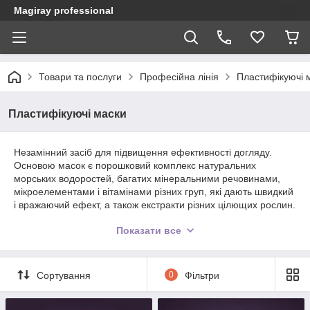
Magiray professional
Товари та послуги
Професійна лінія
Пластифікуючі 
Пластифікуючі маски
Незамінний засіб для підвищення ефективності догляду.
Основою масок є порошковий комплекс натуральних
морських водоростей, багатих мінеральними речовинами,
мікроелементами і вітамінами різних груп, які дають швидкий
і вражаючий ефект, а також екстракти різних цілющих рослин.
Маски заспокоюють і зволожують шкіру, стимулюють
Показати все
внутрішньоклітинний обмін, зменшують набряклість,
сприяють відновленню контуру обличчя.
Сортування
0
Фільтри