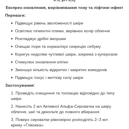
Експрес-оновлення, вирівнювання тону та ліфтинг-ефект
Переваги:
Підвищує рівень зволоженості шкіри
Освітлює пігментні плями, вирівнює колір обличчя
Розгладжує дрібні зморшки
Очищає пори та нормалізує секрецію себуму
Коригує недоліки чутливої шкіри, зокрема з куперозом
Стимулює оновлення клітин
Зменшує кількість відкритих і закритих комедонів
Підвищує тонус і життєву силу шкіри
Застосування:
Проведіть очищення та тонізацію відповідно до типу
шкіри.
Нанесіть 2 мл Активної Альфа-Сироватки на шкіру
обличчя, шиї та декольте до повного вбирання.
Поверх сироватки рівномірно розподіліть 2–3 мл
крему «Глікокеа».