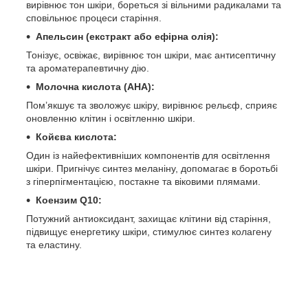
вирівнює тон шкіри, бореться зі вільними радикалами та
сповільнює процеси старіння.
Апельсин (екстракт або ефірна олія):
Тонізує, освіжає, вирівнює тон шкіри, має антисептичну
та ароматерапевтичну дію.
Молочна кислота (AHA):
Пом’якшує та зволожує шкіру, вирівнює рельєф, сприяє
оновленню клітин і освітленню шкіри.
Койєва кислота:
Один із найефективніших компонентів для освітлення
шкіри. Пригнічує синтез меланіну, допомагає в боротьбі
з гіперпігментацією, постакне та віковими плямами.
Коензим Q10:
Потужний антиоксидант, захищає клітини від старіння,
підвищує енергетику шкіри, стимулює синтез колагену
та еластину.