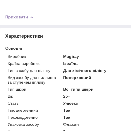
Приховати
Характеристики
Основні
Виробник
Magiray
Країна виробник
Ізраїль
Тип засобу для пілінгу
Для хімічного пілінгу
Вид засобу для пиллинга
Поверхневий
за ступенем впливу
Тип шкіри
Всі типи шкіри
Вік
25+
Стать
Унісекс
Гіпоалергенний
Так
Некомедогенно
Так
Упаковка засобу
Флакон