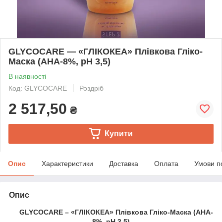
GLYCOCARE — «ГЛІКОКЕА» Плівкова Гліко-
Маска (AHA-8%, pH 3,5)
В наявності
Код: GLYCOCARE
Роздріб
2 517,50
₴
Купити
Опис
Характеристики
Доставка
Оплата
Умови п
Опис
GLYCOCARE – «ГЛІКОКЕА» Плівкова Гліко-Маска (AHA-
8%, pH 3,5)