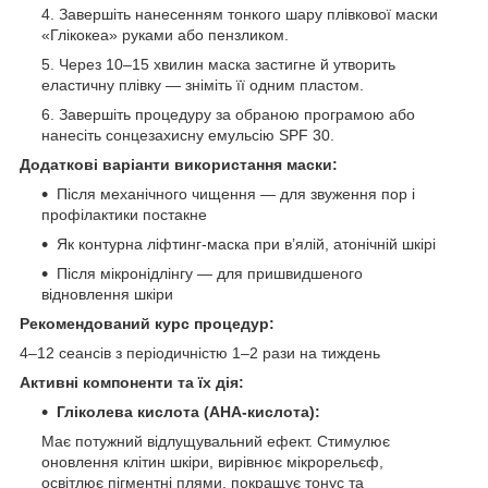
Завершіть нанесенням тонкого шару плівкової маски
«Глікокеа» руками або пензликом.
Через 10–15 хвилин маска застигне й утворить
еластичну плівку — зніміть її одним пластом.
Завершіть процедуру за обраною програмою або
нанесіть сонцезахисну емульсію SPF 30.
Додаткові варіанти використання маски:
Після механічного чищення — для звуження пор і
профілактики постакне
Як контурна ліфтинг-маска при в’ялій, атонічній шкірі
Після мікронідлінгу — для пришвидшеного
відновлення шкіри
Рекомендований курс процедур:
4–12 сеансів з періодичністю 1–2 рази на тиждень
Активні компоненти та їх дія:
Гліколева кислота (AHA-кислота):
Має потужний відлущувальний ефект. Стимулює
оновлення клітин шкіри, вирівнює мікрорельєф,
освітлює пігментні плями, покращує тонус та