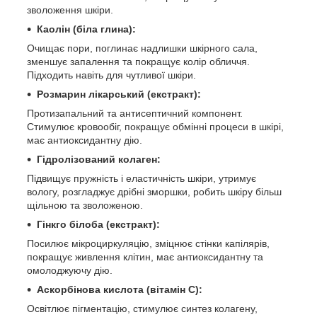
зволоження шкіри.
Каолін (біла глина):
Очищає пори, поглинає надлишки шкірного сала,
зменшує запалення та покращує колір обличчя.
Підходить навіть для чутливої шкіри.
Розмарин лікарський (екстракт):
Протизапальний та антисептичний компонент.
Стимулює кровообіг, покращує обмінні процеси в шкірі,
має антиоксидантну дію.
Гідролізований колаген:
Підвищує пружність і еластичність шкіри, утримує
вологу, розгладжує дрібні зморшки, робить шкіру більш
щільною та зволоженою.
Гінкго білоба (екстракт):
Посилює мікроциркуляцію, зміцнює стінки капілярів,
покращує живлення клітин, має антиоксидантну та
омолоджуючу дію.
Аскорбінова кислота (вітамін С):
Освітлює пігментацію, стимулює синтез колагену,