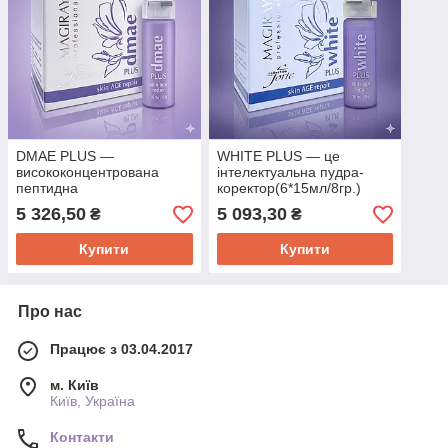
DMAE PLUS —
WHITE PLUS — це
висококонцентрована
інтелектуальна пудра-
пептидна
коректор(6*15мл/8гр.)
добавка(6*15мл/8гр)
5 326,50
5 093,30
₴
₴
Купити
Купити
Про нас
Працює з 03.04.2017
м. Київ
Київ, Україна
Контакти