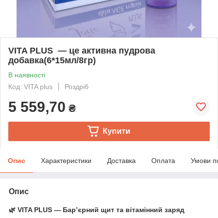
VITA PLUS — це активна пудрова
добавка(6*15мл/8гр)
В наявності
Код: VITA plus
Роздріб
5 559,70
₴
Купити
Опис
Характеристики
Доставка
Оплата
Умови п
Опис
🌿 VITA PLUS — Бар’єрний щит та вітамінний заряд