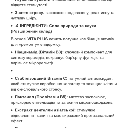
відчуття стягнутості.
Зняття стресу:
заспокоює подразнену, реактивну та
чутливу шкіру.
🔬 ІНГРЕДІЄНТИ: Сила природи та науки
(Розширений склад)
В основі
VITA PLUS
лежить потужна комбінація активів
для «ремонту» епідермісу:
Ніацинамід (Вітамін В3):
ключовий компонент для
синтезу керамідів, покращує бар'єрну функцію та
вирівнює мікрорельєф.
Стабілізований Вітамін С:
потужний антиоксидант,
який стимулює вироблення колагену та захищає клітини
від окислювального стресу.
Пантенол (Провітамін В5):
миттєво заспокоює,
прискорює епітелізацію та загоєння мікропошкоджень.
Екстракт центелли азіатської:
стимулює
відновлення тканин та має виражений протизапальний
ефект.