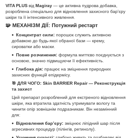
VITA PLUS
від
Magiray
— це активна пудрова добавка,
розроблена спеціально для відновлення захисного бар'єру
шкіри та її інтенсивного живлення.
🧩 МЕХАНІЗМ ДІЇ: Потужний рестарт
Концентрат сили:
порошок служить активною
добавкою до будь-якої обраної бази — крему,
сироватки або маски.
Повне розчинення:
формула миттєво поєднується з
основою, значно підвищуючи її ефективність.
Глибока дія:
працює на зміцнення природних
захисних функцій епідермісу.
🎯 ДЛЯ ЧОГО: Skin BARRIER Repair — Реконструкція
та захист
Цей препарат розроблений для екстреного відновлення
шкіри, яка втратила здатність утримувати вологу та
чинити опір зовнішнім подразникам. Він незамінний
для:
Відновлення бар’єру:
зміцнює ліпідний шар після
агресивних процедур (пілінгів, ретинолу).
Усунення сухості:
глибоко живить та позбавляє від