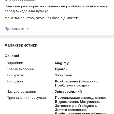
Наносьте рівномірно на очищену шкіру обличчя та шиї вранці,
перед виходом на вулицю.
Може використовуватись як база під макіяж.
Приховати
Характеристики
Основні
Виробник
Magiray
Країна виробник
Ізраїль
Тип крему
Захисний
Тип шкіри
Комбінована (Змішана),
Проблемна, Жирна
Час застосування
Універсальний
Призначення і результат
Перешкоджає зневодненню,
Відновлення, Матування,
Загоєння ран/тріщинок,
Зняття запалення,
Вирівнювання тону обличчя