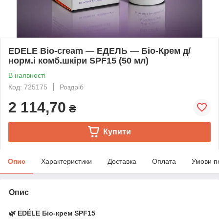
EDELE Bio-cream — ЕДЕЛЬ — Біо-Крем д/
норм.і комб.шкіри SPF15 (50 мл)
В наявності
Код: 725175
Роздріб
2 114,70
₴
Купити
Опис
Характеристики
Доставка
Оплата
Умови п
Опис
🌿 EDÉLE Біо-крем SPF15