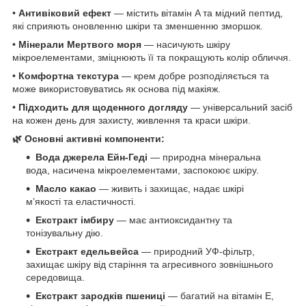
•
Антивіковий ефект
— містить вітамін A та мідний пептид,
які сприяють оновленню шкіри та зменшенню зморшок.
•
Мінерали Мертвого моря
— насичують шкіру
мікроелементами, зміцнюють її та покращують колір обличчя.
•
Комфортна текстура
— крем добре розподіляється та
може використовуватись як основа під макіяж.
•
Підходить для щоденного догляду
— універсальний засіб
на кожен день для захисту, живлення та краси шкіри.
🌿 Основні активні компоненти:
Вода джерела Ейн-Геді
— природна мінеральна
вода, насичена мікроелементами, заспокоює шкіру.
Масло какао
— живить і захищає, надає шкірі
м’якості та еластичності.
Екстракт імбиру
— має антиоксидантну та
тонізувальну дію.
Екстракт едельвейса
— природний УФ-фільтр,
захищає шкіру від старіння та агресивного зовнішнього
середовища.
Екстракт зародків пшениці
— багатий на вітамін Е,