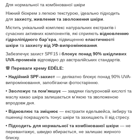
Для нормальної та комбінованої шкіри
Ніжний біокрем з легкою текстурою, ідеально підходить
для
захисту, живлення та зволоження шкіри
.
Містить унікальний комплекс натуральних екстрактів і
сучасних активних компонентів, які сприяють
відновленню
гідроліпідного бар’єра
, підвищенню
еластичності
шкіри
та
захисту від УФ-випромінювання
.
Забезпечує захист SPF15 і
блокує понад 90% шкідливих
UVA-променів
відповідно до австралійських стандартів.
🌸 Переваги крему EDÉLE:
•
Надійний SPF-захист
— делікатно блокує понад 90% UVA-
випромінювання, запобігаючи фотостарінню.
•
Зволожує та пом’якшує
— завдяки гіалуроновій кислоті та
маслу какао шкіра залишається м’якою та зволоженою
впродовж дня.
•
Відновлює та зміцнює
— екстракти едельвейса, імбиру та
пшениці покращують тонус шкіри та захищають її від стресу.
•
Підходить для нормальної та комбінованої шкіри
— не
перевантажує, швидко вбирається, не залишає жирного
блиску.