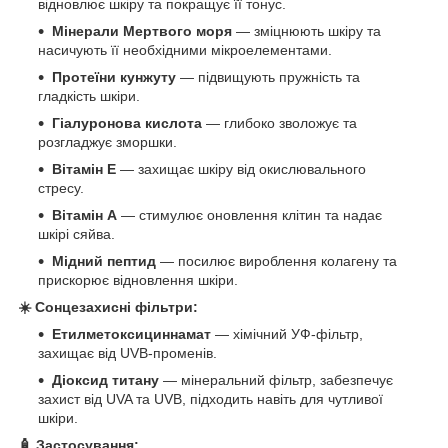
відновлює шкіру та покращує її тонус.
Мінерали Мертвого моря
— зміцнюють шкіру та
насичують її необхідними мікроелементами.
Протеїни кунжуту
— підвищують пружність та
гладкість шкіри.
Гіалуронова кислота
— глибоко зволожує та
розгладжує зморшки.
Вітамін Е
— захищає шкіру від окислювального
стресу.
Вітамін А
— стимулює оновлення клітин та надає
шкірі сяйва.
Мідний пептид
— посилює вироблення колагену та
прискорює відновлення шкіри.
☀️ Сонцезахисні фільтри:
Етилметоксициннамат
— хімічний УФ-фільтр,
захищає від UVB-променів.
Діоксид титану
— мінеральний фільтр, забезпечує
захист від UVA та UVB, підходить навіть для чутливої
шкіри.
🧴 Застосування: