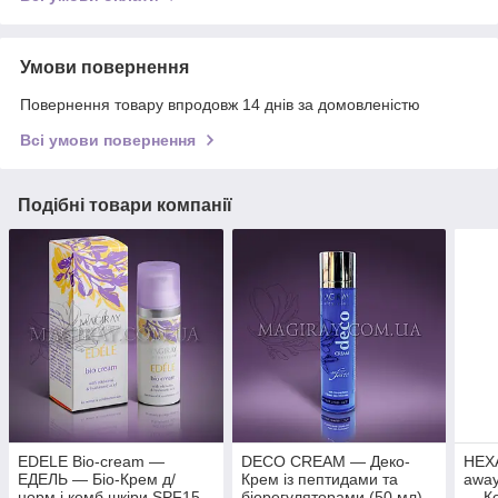
Умови повернення
Повернення товару впродовж 14 днів за домовленістю
Всі умови повернення
Подібні товари компанії
EDELE Bio-cream —
DECO CREAM — Деко-
HEX
ЕДЕЛЬ — Біо-Крем д/
Крем із пептидами та
away
норм.і комб.шкіри SPF15
біорегуляторами (50 мл)
— К