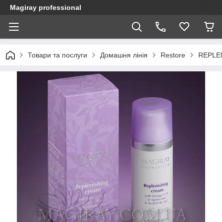
Magiray professional
Товари та послуги
Домашня лінія
Restore
REPLEN