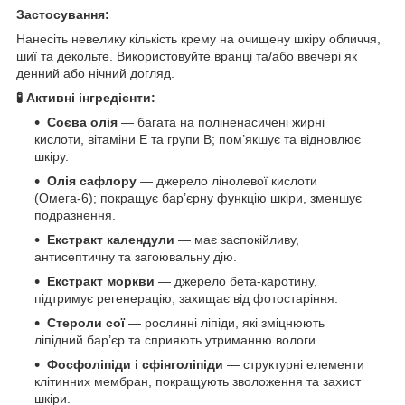
Застосування:
Нанесіть невелику кількість крему на очищену шкіру обличчя,
шиї та декольте. Використовуйте вранці та/або ввечері як
денний або нічний догляд.
🧪 Активні інгредієнти:
Соєва олія
— багата на поліненасичені жирні
кислоти, вітаміни Е та групи В; пом’якшує та відновлює
шкіру.
Олія сафлору
— джерело лінолевої кислоти
(Омега-6); покращує бар’єрну функцію шкіри, зменшує
подразнення.
Екстракт календули
— має заспокійливу,
антисептичну та загоювальну дію.
Екстракт моркви
— джерело бета-каротину,
підтримує регенерацію, захищає від фотостаріння.
Стероли сої
— рослинні ліпіди, які зміцнюють
ліпідний бар’єр та сприяють утриманню вологи.
Фосфоліпіди і сфінголіпіди
— структурні елементи
клітинних мембран, покращують зволоження та захист
шкіри.