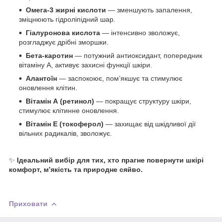
Омега-3 жирні кислоти
— зменшують запалення,
зміцнюють гідроліпідний шар.
Гіалуронова кислота
— інтенсивно зволожує,
розгладжує дрібні зморшки.
Бета-каротин
— потужний антиоксидант, попередник
вітаміну А, активує захисні функції шкіри.
Алантоїн
— заспокоює, пом’якшує та стимулює
оновлення клітин.
Вітамін А (ретинол)
— покращує структуру шкіри,
стимулює клітинне оновлення.
Вітамін Е (токоферол)
— захищає від шкідливої дії
вільних радикалів, зволожує.
✨
Ідеальний вибір для тих, хто прагне повернути шкірі
комфорт, м’якість та природне сяйво.
Приховати