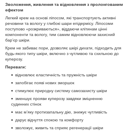
Зволоження, живлення та відновлення з пролонгованим
ефектом
Легкий крем на основі ліпосом, які транспортують активні
речовини та вологу у глибокі шари епідермісу. Ліпосоми
поступово «розкриваються», віддаючи клітинам цінні
компоненти та вологу, тим самим відновлюючи захисний
бар’єр шкіри.
Крем не забиває пори, дозволяє шкірі дихати, підходить для
будь-якого типу шкіри, включно з чутливою та схильною до
куперозу.
Переваги:
відновлює еластичність та пружність шкіри
запобігає появі нових зморшок
стимулює природну систему самозахисту шкіри
зменшує прояви куперозу завдяки зміцненню
судинних стінок
має м’яку протизапальну дію, знижує чутливість
дарує відчуття спокою та комфорту
зволожує, живить та сприяє регенерації шкіри