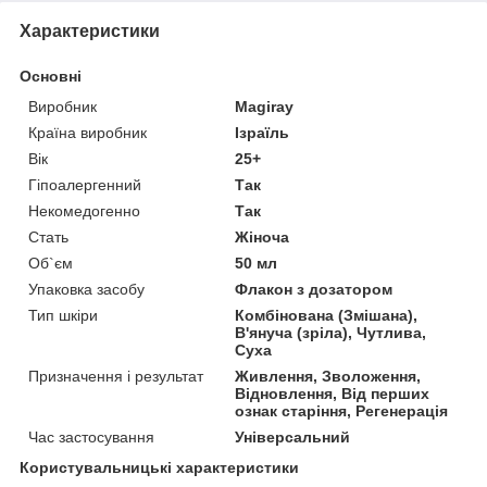
Характеристики
Основні
Виробник
Magiray
Країна виробник
Ізраїль
Вік
25+
Гіпоалергенний
Так
Некомедогенно
Так
Стать
Жіноча
Об`єм
50 мл
Упаковка засобу
Флакон з дозатором
Тип шкіри
Комбінована (Змішана),
В'януча (зріла), Чутлива,
Суха
Призначення і результат
Живлення, Зволоження,
Відновлення, Від перших
ознак старіння, Регенерація
Час застосування
Універсальний
Користувальницькі характеристики