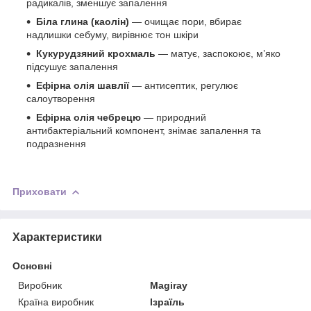
радикалів, зменшує запалення
Біла глина (каолін)
— очищає пори, вбирає
надлишки себуму, вирівнює тон шкіри
Кукурудзяний крохмаль
— матує, заспокоює, м’яко
підсушує запалення
Ефірна олія шавлії
— антисептик, регулює
салоутворення
Ефірна олія чебрецю
— природний
антибактеріальний компонент, знімає запалення та
подразнення
Приховати
Характеристики
Основні
Виробник
Magiray
Країна виробник
Ізраїль