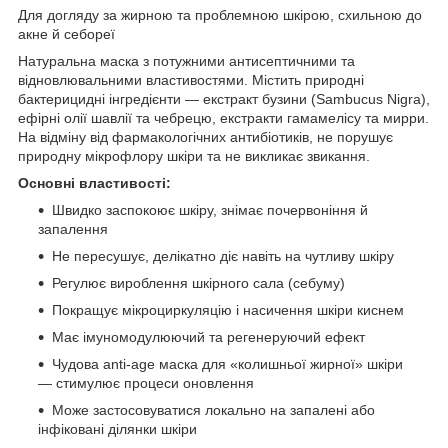
Для догляду за жирною та проблемною шкірою, схильною до
акне й себореї
Натуральна маска з потужними антисептичними та
відновлювальними властивостями. Містить природні
бактерицидні інгредієнти — екстракт бузини (Sambucus Nigra),
ефірні олії шавлії та чебрецю, екстракти гамамелісу та мирри.
На відміну від фармакологічних антибіотиків, не порушує
природну мікрофлору шкіри та не викликає звикання.
Основні властивості:
Швидко заспокоює шкіру, знімає почервоніння й
запалення
Не пересушує, делікатно діє навіть на чутливу шкіру
Регулює вироблення шкірного сала (себуму)
Покращує мікроциркуляцію і насичення шкіри киснем
Має імуномодулюючий та регенеруючий ефект
Чудова anti-age маска для «колишньої жирної» шкіри
— стимулює процеси оновлення
Може застосовуватися локально на запалені або
інфіковані ділянки шкіри