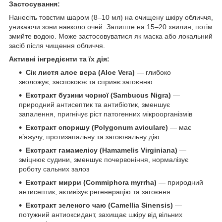
Застосування:
Нанесіть товстим шаром (8–10 мл) на очищену шкіру обличчя,
уникаючи зони навколо очей. Залиште на 15–20 хвилин, потім
змийте водою. Може застосовуватися як маска або локальний
засіб після чищення обличчя.
Активні інгредієнти та їх дія:
Сік листя алое вера (Aloe Vera)
— глибоко
зволожує, заспокоює та сприяє загоєнню
Екстракт бузини чорної (Sambucus Nigra)
—
природний антисептик та антибіотик, зменшує
запалення, пригнічує ріст патогенних мікроорганізмів
Екстракт споришу (Polygonum aviculare)
— має
в’яжучу, протизапальну та загоювальну дію
Екстракт гамамелісу (Hamamelis Virginiana)
—
зміцнює судини, зменшує почервоніння, нормалізує
роботу сальних залоз
Екстракт мирри (Commiphora myrrha)
— природний
антисептик, активізує регенерацію та загоєння
Екстракт зеленого чаю (Camellia Sinensis)
—
потужний антиоксидант, захищає шкіру від вільних