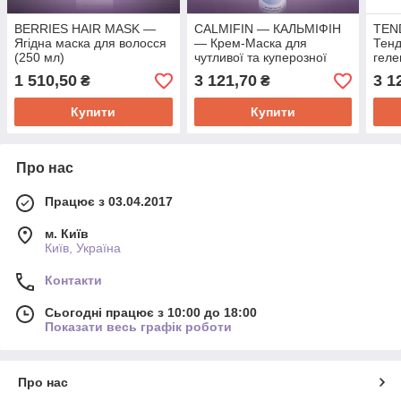
BERRIES HAIR MASK —
CALMIFIN — КАЛЬМІФІН
TEN
Ягідна маска для волосся
— Крем-Маска для
Тенд
(250 мл)
чутливої та куперозної
геле
шкіри (200 мл)
1 510,50
3 121,70
3 1
₴
₴
Купити
Купити
Про нас
Працює з 03.04.2017
м. Київ
Київ, Україна
Контакти
Сьогодні працює з 10:00 до 18:00
Показати весь графік роботи
Про нас