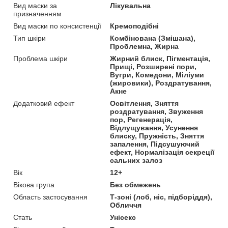
Вид маски за
Лікувальна
призначенням
Вид маски по консистенції
Кремоподібні
Тип шкіри
Комбінована (Змішана),
Проблемна, Жирна
Проблема шкіри
Жирний блиск, Пігментація,
Прищі, Розширені пори,
Вугри, Комедони, Міліуми
(жировики), Роздратування,
Акне
Додатковий ефект
Освітлення, Зняття
роздратування, Звуження
пор, Регенерація,
Відлущування, Усунення
блиску, Пружність, Зняття
запалення, Підсушуючий
ефект, Нормалізація секреції
сальних залоз
Вік
12+
Вікова група
Без обмежень
Область застосування
Т-зоні (лоб, ніс, підборіддя),
Обличчя
Стать
Унісекс