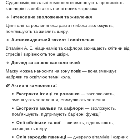
Судинозміцнювальні компоненти зменшують проникність
капілярів і запобігають появі нових «зірочок».
🔹
Інтенсивне зволоження та живлення
Цінні олії та рослинні екстракти глибоко зволожують,
пом’якшують та живлять шкіру.
🔹
Антиоксидантний захист і освітлення
Вітаміни A, E, ніацинамід та сафлора захищають клітини від
стресів і вирівнюють тон шкіри.
🔹
Догляд за зоною навколо очей
Маску можна наносити на зону повік — вона зменшує
набряки та освітлює темні кола.
🌿 Активні компоненти:
Екстракти іглиці та ромашки
— заспокоюють,
зменшують запалення, стимулюють загоєння
Екстракти мальви та сафлори
— зволожують,
пом’якшують, підтримують бар’єрні функції
Олії обліпихи та сої
— живлять, відновлюють,
захищають шкіру
Олія зародків пшениці
— джерело вітамінів і жирних