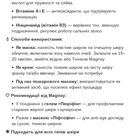
кислот для пружності та сяйва
Вітаміни A і E
— антиоксиданти, що підтримують
регенерацію
Ніацинамід (вітамін B3)
— вирівнює тон, зменшує
подразнення, регулює роботу сальних залоз
💧 Способи використання:
Як маска:
нанесіть товстим шаром на очищену шкіру
обличчя, включаючи зону навколо очей. Залиште на 15–
20 хвилин, змийте водою або Тоніком Magiray
Як крем:
нанесіть тонким шаром на чисту шкіру
зранку та/або ввечері. Змивання не потребує
Під час пошарового масажу:
використовується як
активний засіб, що посилює ефект процедур
🤍 Рекомендації від Magiray:
У поєднанні з
гелем «Пюріфін»
— для профілактики
старіння жирної шкіри з куперозом
Разом з
маскою «Ліфтофін»
— для anti-age догляду
за сухою, тонкою шкірою
🌟 Підходить для всіх типів шкіри