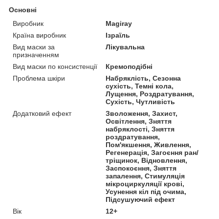
Основні
Виробник
Magiray
Країна виробник
Ізраїль
Вид маски за
Лікувальна
призначенням
Вид маски по консистенції
Кремоподібні
Проблема шкіри
Набряклість, Сезонна
сухість, Темні кола,
Лущення, Роздратування,
Сухість, Чутливість
Додатковий ефект
Зволоження, Захист,
Освітлення, Зняття
набряклості, Зняття
роздратування,
Пом'якшення, Живлення,
Регенерація, Загоєння ран/
тріщинок, Відновлення,
Заспокоєння, Зняття
запалення, Стимуляція
мікроциркуляції крові,
Усунення кіл під очима,
Підсушуючий ефект
Вік
12+