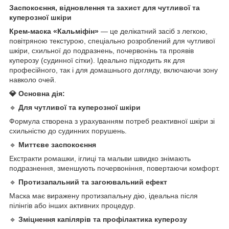
Заспокоєння, відновлення та захист для чутливої та
куперозної шкіри
Крем-маска «Кальміфін»
— це делікатний засіб з легкою,
повітряною текстурою, спеціально розроблений для чутливої
шкіри, схильної до подразнень, почервонінь та проявів
куперозу (судинної сітки). Ідеально підходить як для
професійного, так і для домашнього догляду, включаючи зону
навколо очей.
💎 Основна дія:
🔹
Для чутливої та куперозної шкіри
Формула створена з урахуванням потреб реактивної шкіри зі
схильністю до судинних порушень.
🔹
Миттєве заспокоєння
Екстракти ромашки, іглиці та мальви швидко знімають
подразнення, зменшують почервоніння, повертаючи комфорт.
🔹
Протизапальний та загоювальний ефект
Маска має виражену протизапальну дію, ідеальна після
пілінгів або інших активних процедур.
🔹
Зміцнення капілярів та профілактика куперозу