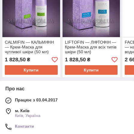
CALMIFIN — КАЛЬМІФІН
LIFTOFIN — ЛІФТОФІН —
FACE
— Крем-Маска для
Крем-Маска для всіх типів
— на
чутливої шкіри (50 мл)
шкіри (50 мл)
водн
догл
1 828,50
1 828,50
2 6
₴
₴
обли
Купити
Купити
Про нас
Працює з 03.04.2017
м. Київ
Київ, Україна
Контакти